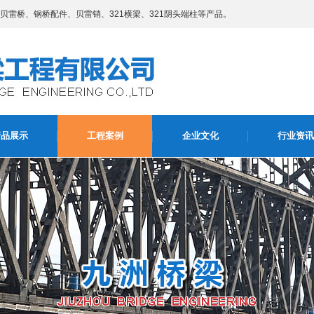
雷桥、钢桥配件、贝雷销、321横梁、321阴头端柱等产品。
产品展示
工程案例
企业文化
行业资讯